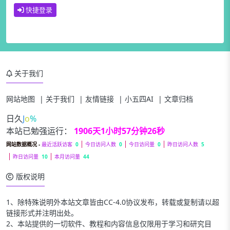
快捷登录
关于我们
网站地图
|
关于我们
|
友情链接
|
小五四AI
|
文章归档
日久见人
-
本站已勉强运行：
1906天1小时57分钟26秒
网站数据概况 -
最近活跃访客
0
今日访问人数
0
今日访问量
0
昨日访问人数
5
教程用到的东西
昨日访问量
10
本月访问量
44
版权说明
一、安装PVE系统
二、安装istoreOS虚拟机
1、除特殊说明外本站文章皆由CC-4.0协议发布，转载或复制请以超
链接形式并注明出处。
安装Windows
2、本站提供的一切软件、教程和内容信息仅限用于学习和研究目