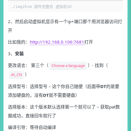
./img2kvm 固件完整名 虚拟机ID
2、然后启动虚拟机显示有一个ip+端口那个用浏览器访问打
开
比如我的：
http://192.168.0.106:7681
打开
3、
安装
更改语言： 第三个（
）- 找到（
Choose a language
）
zh_CN
选择型号：选择型号 – 这个你自己随便（后面带
DT
的是要
添加硬盘的，没有
DT
就不需要硬盘）
选择版本：这个版本默认选择第一个就可以了 – 获取pat数
据成功，直接回车就行了
编译引导：等待自动编译